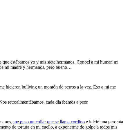
ndo que estábamos yo y mis siete hermanos. Conocí a mi human mi
er de mi madre y hermanos, pero bueno…
 me hicieron bullying un montón de perros a la vez. Eso a mi me
 Nos retroalimentábamos, cada día íbamos a peor.
humanos,
me puso un collar que se llama cordino
e inició una perorata
mento de tortura en mi cuello, a exponerme de golpe a todos mis