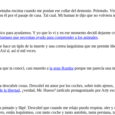
e orinaba encima cuando me ponían ese collar del demonio. Pelotudo. Vi
 él por el pasaje de casa. Tal cual. Mi human le dijo que no volviera 
ico para ayudarnos. Y yo que lo vi y en ese momento decidí dejarme crec
 humans que necesitan ayuda para comprender a los animales
.
hace un tipín de la muerte y una correa larguísima que me permite libe
í sí, así sí mil veces.
ía que la conocí, casi muerdo a
la gran Rumba
porque me parecía una ins
a descubrir cosas. Descubrí mi amor por los coches, sobre todo ajenos, 
e la libertad
, ¿verdad, Mr. Hueso? (artículo protagonizado por Arty esc
intado y flipé. Descubrí que cuando me relajo puedo respirar, oler y o
o, estáis loquísimos, con tanto coche y tanto autobús, tanta persiana, ta