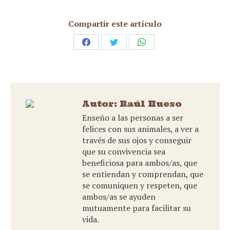
Compartir este artículo
Share
Share
Share
on
on
on
Facebook
Twitter
WhatsApp
Autor:
Raúl Hueso
Enseño a las personas a ser
felices con sus animales, a ver a
través de sus ojos y conseguir
que su convivencia sea
beneficiosa para ambos/as, que
se entiendan y comprendan, que
se comuniquen y respeten, que
ambos/as se ayuden
mutuamente para facilitar su
vida.