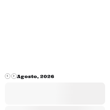
En Mr. Hueso somos conscientes de que este
mundo moderno con tanta virtualidad y
exposición a información que nos bombardea
el cerebro no es lo que preferiríamos ni
recomendaríamos para quienes desean una
satisfactoria convivencia con animales. De
toda esta información que nos ofrecen, la gran
mayoría busca condicionar nuestras opiniones,
deseos y opiniones, porque…
Agosto, 2026