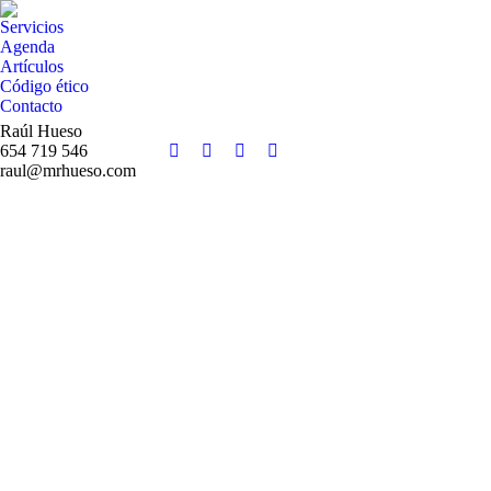
Servicios
Agenda
Artículos
Código ético
Contacto
Raúl Hueso
654 719 546
Facebook
Twitter
Instagram
YouTube
raul@mrhueso.com
page
page
page
page
opens
opens
opens
opens
in
in
in
in
new
new
new
new
window
window
window
window