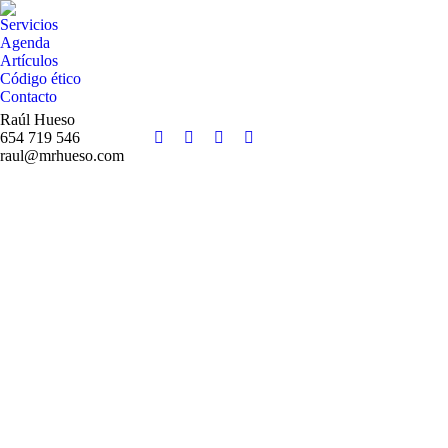
Servicios
Agenda
Artículos
Código ético
Contacto
Raúl Hueso
654 719 546
Facebook
Twitter
Instagram
YouTube
raul@mrhueso.com
page
page
page
page
opens
opens
opens
opens
in
in
in
in
new
new
new
new
window
window
window
window