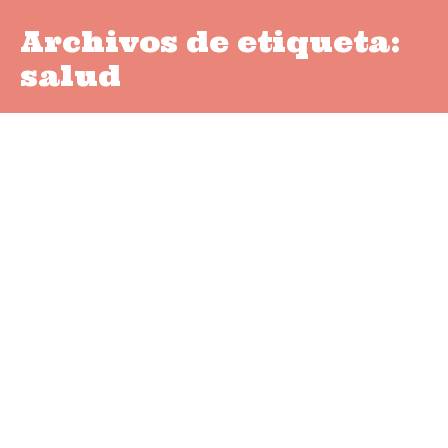
Archivos de etiqueta:
salud
Hipotiroidismo,
explicamos un caso y sus
consecuencias