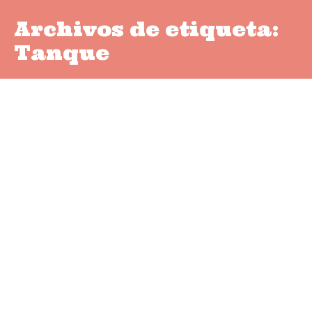
Archivos de etiqueta:
Tanque
Tanque y Carlos, julio 2021
Permíteme que me presente. Soy Tanque,
Perro Pastor de los Pirineos, a mucha honra.