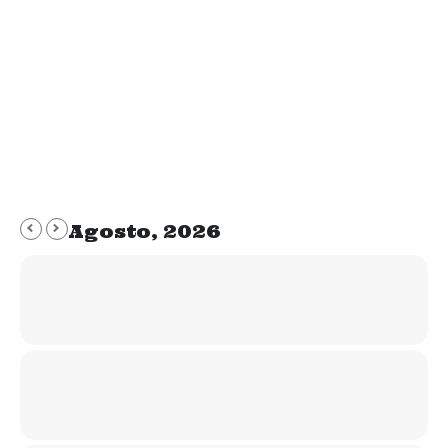
En el momento de escribir esto (si, soy un
perro muy aplicado) tengo 3,5 años, peso
14,2kg, pelo negro con una mancha blanca en
el pecho y otra en la barbilla que me da un aire
de entre intelectual y sabio.…
Agosto, 2026