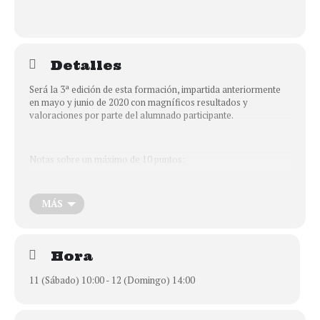
Detalles
Será la 3ª edición de esta formación, impartida anteriormente
en mayo y junio de 2020 con magníficos resultados y
valoraciones por parte del alumnado participante.
Notas sobre un máximo de 10 puntos:
Valoración de la calidad de la formación en formato online: 8.9
Valoración de los ponentes: 9.9
MÁS
Valoración del contenido de la formación: 9.84
Valoración del coste de la formación: 10
Hora
¿Repetirías o recomendarías esta formación: 10
11 (Sábado) 10:00 - 12 (Domingo) 14:00
Normalmente nos referimos a dificultades en la convivencia