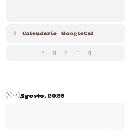
Seminario de Aprendizaje Canino, para perros con y sin
daño emocional: que se centra en el sistema nervioso de los
perros y en sus procesos de aprendizaje y emocionales,
para ayudarles a vivir en nuestro mundo y superar las
Calendario
GoogleCal
dificultades.
Seminario Al otro extremo de la correa hay un animal, y
eres tú: con el que te ayudaremos a entenderte a ti mismo/a,
a ser consciente de tus emociones, tus decisiones y tus
comportamientos, para que la responsabilidad de los éxitos
o problemas de la relación no la asuma únicamente tu
animal, sino que seas partícipe de todo ello, algo que os
Agosto, 2026
ayudará a ambos a ser más felices y disfrutar de vuestra
convivencia.