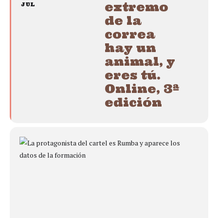
extremo
JUL
de la
correa
hay un
animal, y
eres tú.
Online, 3ª
edición