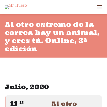
Al otro extremo de la
correa hay un animal,
y eres tú. Online, 3ª
edición
Julio, 2020
11
Al otro
12