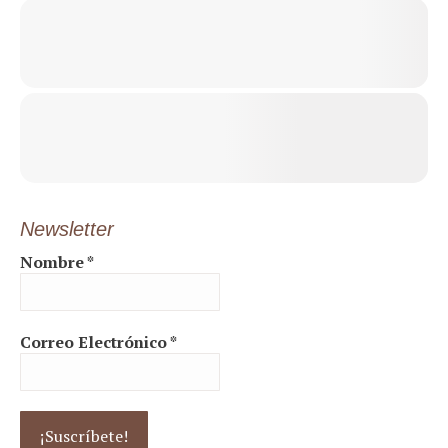
Un seminario impartido por:
Sandra Sánchez: psicóloga, profesora de la Universidad de
Zaragoza, miembro de la PDTE y ponente en multitud de
formaciones tanto del ámbito animal como humano
relacionadas con el aprendizaje y las emociones.
Raúl Hueso: consultor animal de Mr. Hueso, con 9 años de
experiencia uniendo a personas y animales en sana
convivencia, actuando tanto en las necesidades del animal
Newsletter
como en las de las personas de la familia.
Nombre
*
Una formación en la que ambos ponentes somos miembros de
Correo Electrónico
*
la PDTE, Pet Dog Trainers of Europe, asociación de
profesionales del ámbito animal que nos caracterizamos por
las buenas prácticas y el manejo y la educación respetuosa de
los animales y de sus familias.