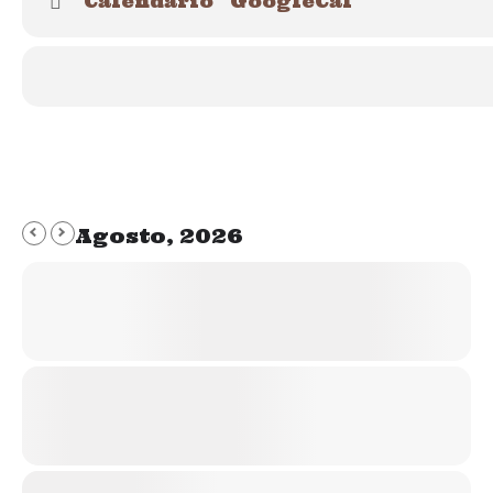
Calendario
GoogleCal
La parte teórica, realizada el sábado 24 de octubre, con horario de 
El paseo grupal, realizado el domingo 25 de octubre, con horario de
Si te apuntas a ambas cosas el precio será de 55€
Recuerda que debes reservar plaza, puedes hacerlo a través de nuestr
Agosto, 2026
Dejamos aquí el resumen de este paseo en un bonito vídeo: