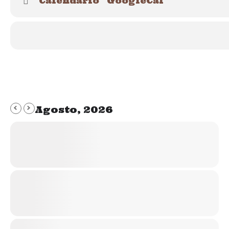
Calendario
GoogleCal
Y Paseos
grupales
que hacemos en diferentes provincias para acerc
En esta formación práctica te presentamos a tu perro:
Te ayudamos a entender su comunicación
A mejorar sus habilidades sociales
A identificar sus debilidades y capacidades
A saber cómo mejorar vuestros paseos
Agosto, 2026
Todos los perros pueden participar, a partir de los 7/8 meses, adaptamo
En nuestro canal de YouTube tenemos una lista de reproducción con d
actividad rodeados de otros perros y personas.
Pulsando aquí acced
Nuestras formaciones teóricas online tienen una
duración de 3.5 ho
nuestras explicaciones al alumnado
, incidiendo en los aspectos q
Es
imprescindible asistir una vez para poder participar desp
partan de los conceptos teóricos necesarios para entender la comunicac