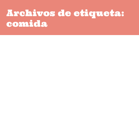
Archivos de etiqueta:
comida
Te ayudamos a dar
alimentación BARF a tu
perro