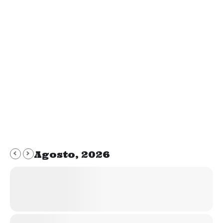
En Mr. Hueso estuvimos muchos años
formándonos y valorando la posibilidad de dar
alimentación BARF a nuestros animales, más
intensamente desde 2016 a 2019, sin terminar
de decidirnos. A mediados de 2019 dimos el
paso definitivo a la dieta BARF, y cada vez que
pensamos en ello nos da pena no haberlo
realizado mucho antes.…
Agosto, 2026