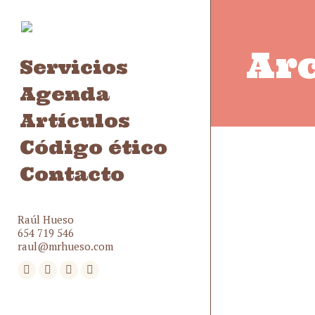
Arc
Servicios
Agenda
Artículos
Código ético
Contacto
Raúl Hueso
654 719 546
raul@mrhueso.com
Facebook
Twitter
Instagram
YouTube
page
page
page
page
opens
opens
opens
opens