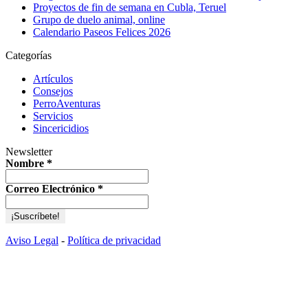
Proyectos de fin de semana en Cubla, Teruel
Grupo de duelo animal, online
Calendario Paseos Felices 2026
Categorías
Artículos
Consejos
PerroAventuras
Servicios
Sincericidios
Newsletter
Nombre
*
Correo Electrónico
*
Aviso Legal
-
Política de privacidad
I
a
T