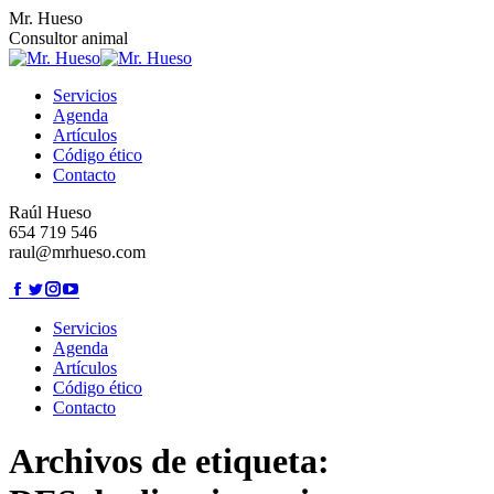
Saltar
Mr. Hueso
al
Consultor animal
contenido
Servicios
Agenda
Artículos
Código ético
Contacto
Raúl Hueso
654 719 546
raul@mrhueso.com
Facebook
Twitter
Instagram
YouTube
page
page
page
page
opens
opens
Servicios
opens
opens
in
in
Agenda
in
in
new
new
Artículos
new
new
window
window
Código ético
window
window
Contacto
Archivos de etiqueta: