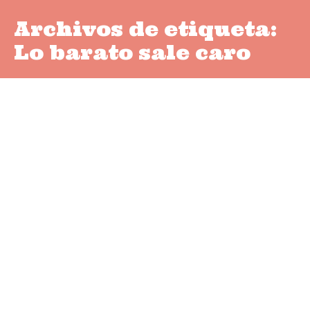
Archivos de etiqueta:
Lo barato sale caro
¿Eres infiel en la
educación canina de tu
perro?