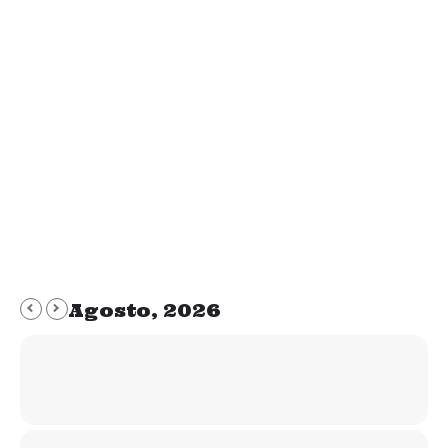
Cuando se tienen problemas lo mejor es
buscar soluciones, o mejor todavía, buscar
profesionales que nos aporten soluciones,
pero se comete en numerosas ocasiones el
error de pretender aplicar distintas soluciones
al mismo tiempo. En Mr. Hueso tenemos una
filosofía que aplicamos siempre que se nos
informa de que se está trabajando con…
Agosto, 2026