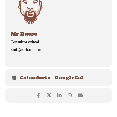
Mr Hueso
Consultor animal
raul@mrhueso.com
Calendario
GoogleCal
Este año continuaremos con este proyecto tan bonito y
satisfactorio,
tanto con las teóricas online, como con los
paseos grupales,
ya que en cada edición demuestran ser una
estupendas iniciativas para ayudar a muchas personas y perros
a mejorar y disfrutar sus momentos compartidos fuera de casa.