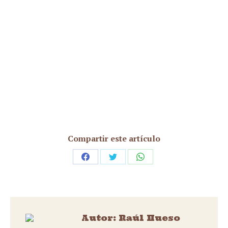
Compartir este artículo
Share
Share
Share
on
on
on
Facebook
Twitter
WhatsApp
Autor:
Raúl Hueso