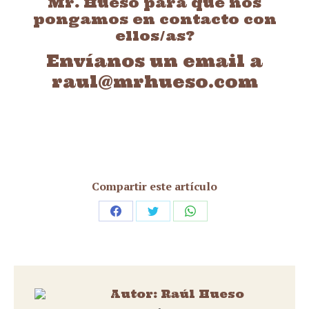
Mr. Hueso para que nos
pongamos en contacto con
ellos/as?
Envíanos un email a
raul@mrhueso.com
Compartir este artículo
Share
Share
Share
on
on
on
Facebook
Twitter
WhatsApp
Autor:
Raúl Hueso