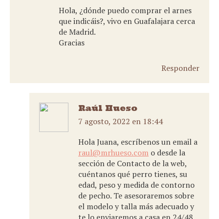
Hola, ¿dónde puedo comprar el arnes
que indicáis?, vivo en Guafalajara cerca
de Madrid.
Gracias
Responder
Raúl Hueso
7 agosto, 2022 en 18:44
dice:
Hola Juana, escríbenos un email a
raul@mrhueso.com
o desde la
sección de Contacto de la web,
cuéntanos qué perro tienes, su
edad, peso y medida de contorno
de pecho. Te asesoraremos sobre
el modelo y talla más adecuado y
te lo enviaremos a casa en 24/48