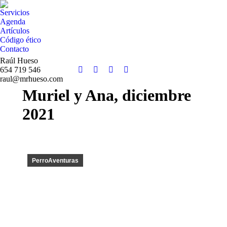
Servicios
Agenda
Artículos
Código ético
Contacto
Raúl Hueso
654 719 546
Facebook
Twitter
Instagram
YouTube
raul@mrhueso.com
page
page
page
page
Muriel y Ana, diciembre
opens
opens
opens
opens
in
in
in
in
2021
new
new
new
new
window
window
window
window
PerroAventuras