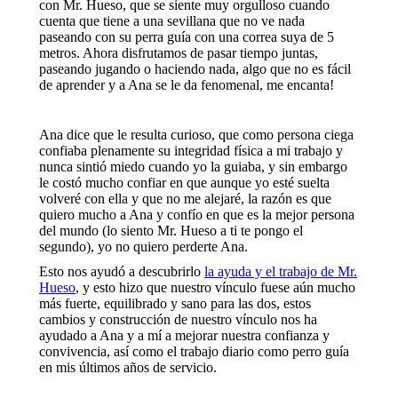
con Mr. Hueso, que se siente muy orgulloso cuando
cuenta que tiene a una sevillana que no ve nada
paseando con su perra guía con una correa suya de 5
metros. Ahora disfrutamos de pasar tiempo juntas,
paseando jugando o haciendo nada, algo que no es fácil
de aprender y a Ana se le da fenomenal, me encanta!
Ana dice que le resulta curioso, que como persona ciega
confiaba plenamente su integridad física a mi trabajo y
nunca sintió miedo cuando yo la guiaba, y sin embargo
le costó mucho confiar en que aunque yo esté suelta
volveré con ella y que no me alejaré, la razón es que
quiero mucho a Ana y confío en que es la mejor persona
del mundo (lo siento Mr. Hueso a ti te pongo el
segundo), yo no quiero perderte Ana.
Esto nos ayudó a descubrirlo
la ayuda y el trabajo de Mr.
Hueso
, y esto hizo que nuestro vínculo fuese aún mucho
más fuerte, equilibrado y sano para las dos, estos
cambios y construcción de nuestro vínculo nos ha
ayudado a Ana y a mí a mejorar nuestra confianza y
convivencia, así como el trabajo diario como perro guía
en mis últimos años de servicio.