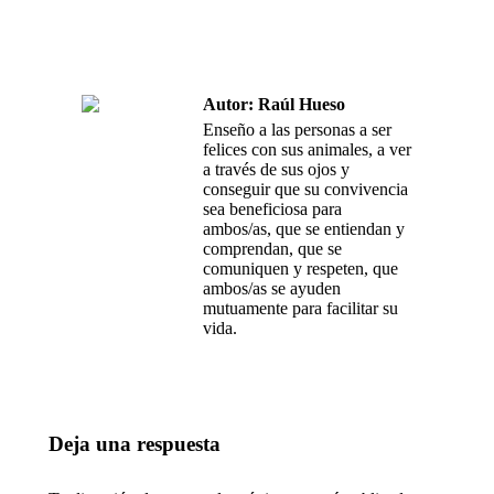
on
on
on
Facebook
Twitter
WhatsApp
Autor:
Raúl Hueso
Enseño a las personas a ser
felices con sus animales, a ver
a través de sus ojos y
conseguir que su convivencia
sea beneficiosa para
ambos/as, que se entiendan y
comprendan, que se
comuniquen y respeten, que
ambos/as se ayuden
mutuamente para facilitar su
vida.
Deja una respuesta